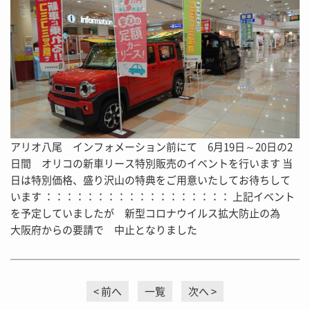
アリオ八尾 インフォメーション前にて 6月19日～20日の2
日間 オリコの新車リース特別販売のイベントを行います 当
日は特別価格、盛り沢山の特典をご用意いたしてお待ちして
います ：：：：：：：：：：：：：：：：：： 上記イベント
を予定していましたが 新型コロナウイルス拡大防止の為
大阪府からの要請で 中止となりました
前へ
一覧
次へ