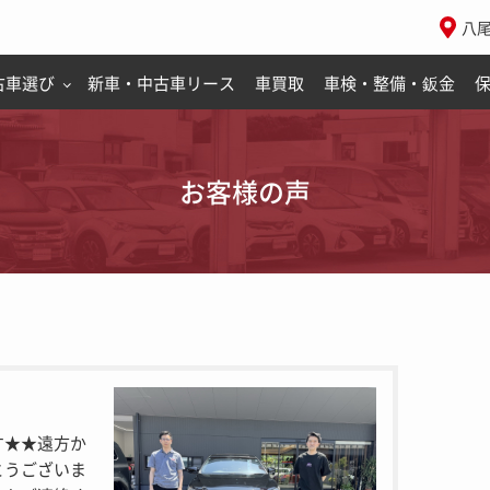
八
古車選び
新車・中古車リース
車買取
車検・整備・鈑金
お客様の声
す★★遠方か
とうございま