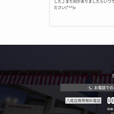
した♪また何かありましたらいつ
ださい(*^^)v
お電話での
0
八尾店携帯無料電話
10:00-