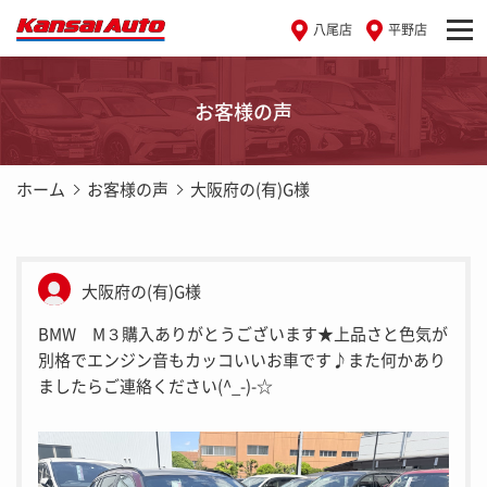
八尾店
平野店
お客様の声
ホーム
お客様の声
大阪府の(有)G様
大阪府の(有)G様
BMW M３購入ありがとうございます★上品さと色気が
別格でエンジン音もカッコいいお車です♪また何かあり
ましたらご連絡ください(^_-)-☆