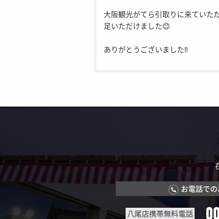
大阪観光がてら引取りに来ていた
足いただけました😊
ありがとうございました‼︎
お電話での
0
八尾店携帯無料電話