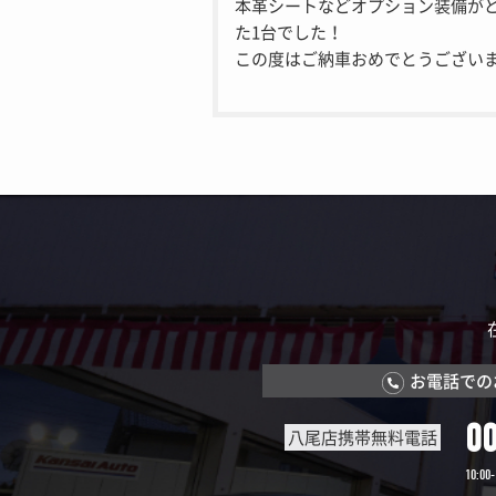
本革シートなどオプション装備が
た1台でした！
この度はご納車おめでとうございま
お電話での
0
八尾店携帯無料電話
10:00-