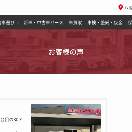
八
古車選び
新車・中古車リース
車買取
車検・整備・鈑金
お客様の声
台目の30ア