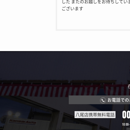
した またのお越しをお待ちしてい
ございます
お電話での
0
八尾店携帯無料電話
10:00-