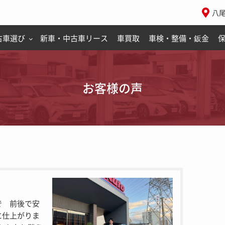
八
古車選び
新車・中古車リース
車買取
車検・整備・鈑金
お客様の声
で 前後で安
に仕上がりま