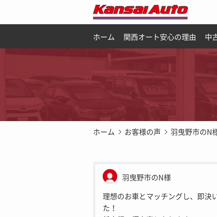
ホーム
関西オート安心の理由
中
ホーム
お客様の声
羽曳野市のN
羽曳野市のN様
理想のお車とマッチングし、即決
た！