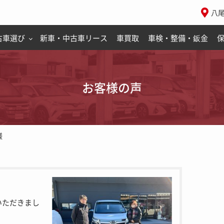
八
古車選び
新車・中古車リース
車買取
車検・整備・鈑金
お客様の声
様
いただきまし