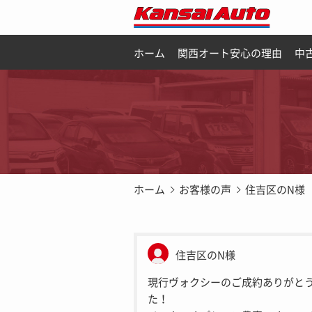
ホーム
関西オート安心の理由
中
ホーム
お客様の声
住吉区のN様
住吉区のN様
現行ヴォクシーのご成約ありがと
た！