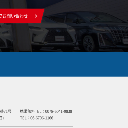
でお問い合わせ
番71号
携帯無料TEL：
0078-6041-9838
日)
TEL：
06-6706-1166