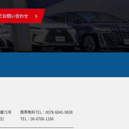
でお問い合わせ
番71号
携帯無料TEL：
0078-6041-9838
日)
TEL：
06-6706-1166