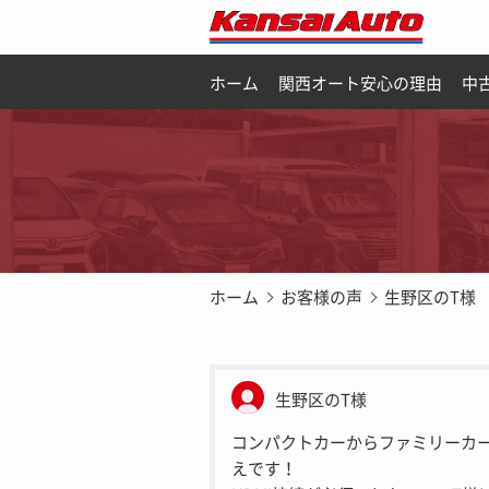
ホーム
関西オート安心の理由
中
ホーム
お客様の声
生野区のT様
生野区のT様
コンパクトカーからファミリーカ
えです！