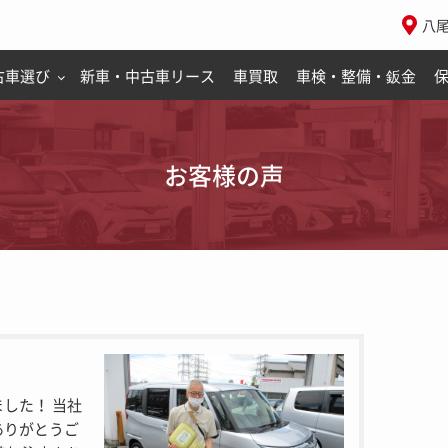
八
古車選び
新車・中古車リース
車買取
車検・整備・鈑金
お客様の声
した！ 当社
ありがとうご