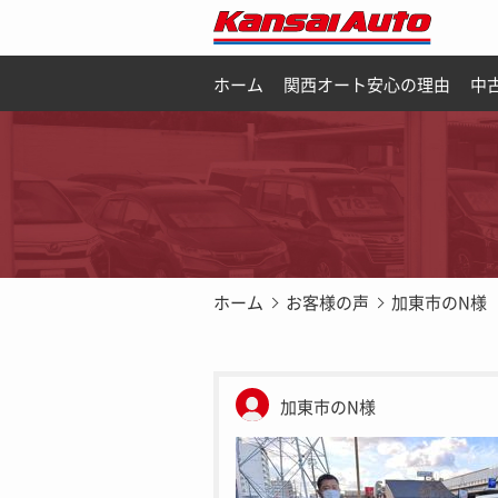
ホーム
関西オート安心の理由
中
ホーム
お客様の声
加東市のN様
加東市のN様