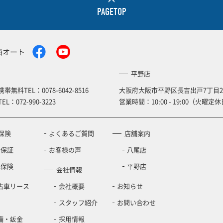
PAGETOP
西オート
平野店
携帯無料TEL：
0078-6042-8516
大阪府大阪市平野区長吉出戸7丁目2
TEL：
072-990-3223
営業時間：10:00 - 19:00（火曜定休
保険
よくあるご質問
店舗案内
の保証
お客様の声
八尾店
車保険
平野店
会社情報
古車リース
会社概要
お知らせ
スタッフ紹介
お問い合わせ
備・鈑金
採用情報