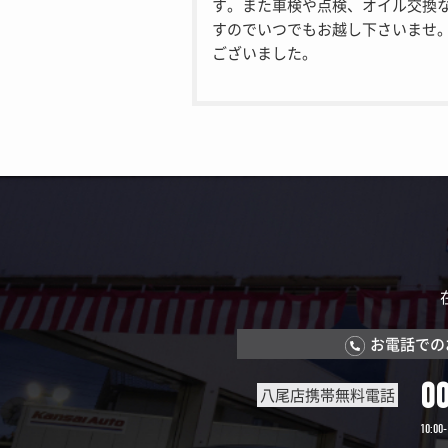
す。また車検や点検、オイル交換
すのでいつでもお越し下さいませ
ございました。
お電話での
0
八尾店携帯無料電話
10:00-