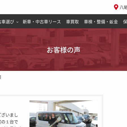
八
古車選び
新車・中古車リース
車買取
車検・整備・鈑金
お客様の声
様
ございまし
実の１台で