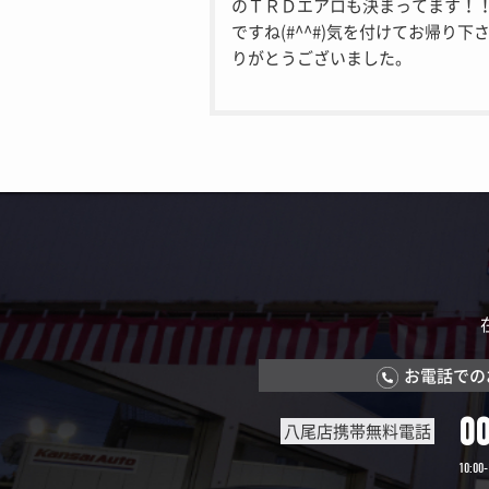
のＴＲＤエアロも決まってます！
ですね(#^^#)気を付けてお帰り下
りがとうございました。
お電話での
0
八尾店携帯無料電話
10:00-