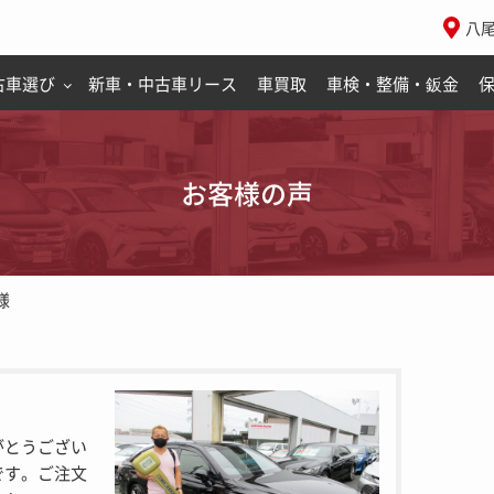
八
古車選び
新車・中古車リース
車買取
車検・整備・鈑金
お客様の声
様
がとうござい
です。ご注文