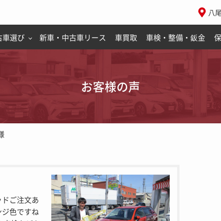
八
古車選び
新車・中古車リース
車買取
車検・整備・鈑金
お客様の声
様
ッドご注文あ
ンジ色ですね