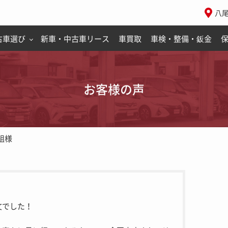
八
古車選び
新車・中古車リース
車買取
車検・整備・鈑金
お客様の声
組様
文でした！