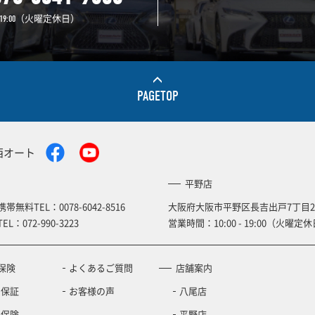
（火曜定休日）
19:00
PAGETOP
西オート
平野店
携帯無料TEL：
0078-6042-8516
大阪府大阪市平野区長吉出戸7丁目2
TEL：
072-990-3223
営業時間：10:00 - 19:00（火曜定休
保険
よくあるご質問
店舗案内
の保証
お客様の声
八尾店
車保険
平野店